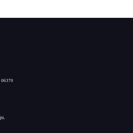
a 06370
ti.