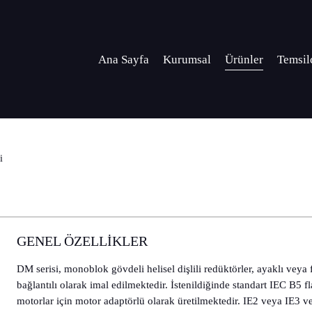
Ana Sayfa
Kurumsal
Ürünler
Temsilc
i
GENEL ÖZELLİKLER
DM serisi, monoblok gövdeli helisel dişlili redüktörler, ayaklı veya 
bağlantılı olarak imal edilmektedir. İstenildiğinde standart IEC B5 fl
motorlar için motor adaptörlü olarak üretilmektedir. IE2 veya IE3 ve