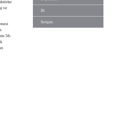
üktörler
aj ve
İK
İletişim
zemesi
r.
rin 58-
ek
arı