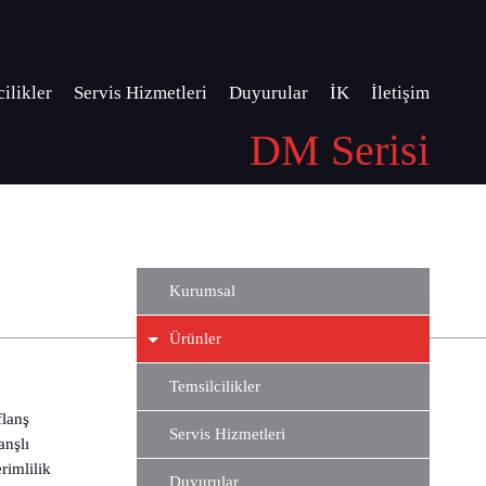
ilikler
Servis Hizmetleri
Duyurular
İK
İletişim
DM Serisi
Kurumsal
Ürünler
Temsilcilikler
flanş
Servis Hizmetleri
anşlı
rimlilik
Duyurular