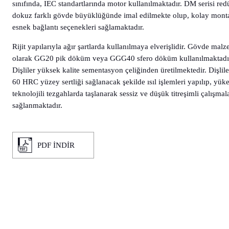
sınıfında, IEC standartlarında motor kullanılmaktadır. DM serisi red
dokuz farklı gövde büyüklüğünde imal edilmekte olup, kolay mont
esnek bağlantı seçenekleri sağlamaktadır.
Rijit yapılarıyla ağır şartlarda kullanılmaya elverişlidir. Gövde mal
olarak GG20 pik döküm veya GGG40 sfero döküm kullanılmaktadı
Dişliler yüksek kalite sementasyon çeliğinden üretilmektedir. Dişlile
60 HRC yüzey sertliği sağlanacak şekilde ısıl işlemleri yapılıp, yük
teknolojili tezgahlarda taşlanarak sessiz ve düşük titreşimli çalışmal
sağlanmaktadır.
PDF İNDİR